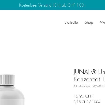
Kostenloser Versand (CH) ab CHF 100.-
Startseite
Shop
We
JUNALI® Uni
Konzentrat 
Artikelnummer: L9062005
Preis
15,90 CHF
3,18 CHF
/
100ml