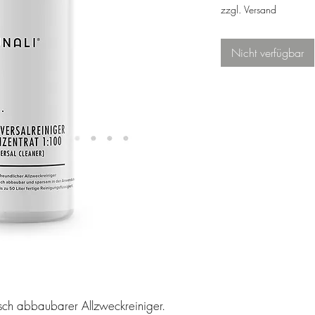
3,18 CHF
zzgl. Versand
pro
100
Milliliter
Nicht verfügbar
sch abbaubarer Allzweckreiniger.