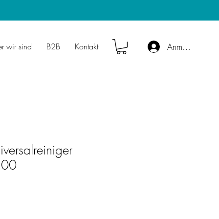
r wir sind
B2B
Kontakt
Anmelden
versalreiniger
100