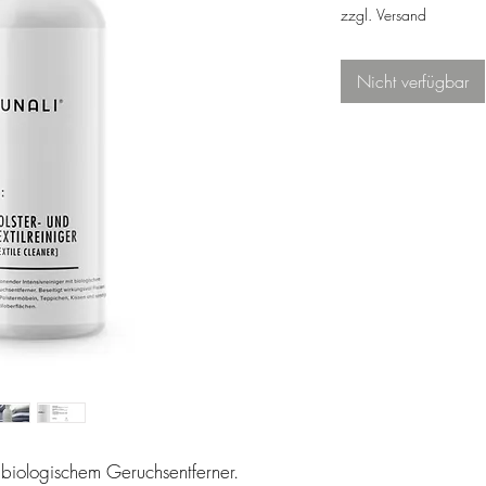
2,98 CHF
zzgl. Versand
pro
100
Milliliter
Nicht verfügbar
 biologischem Geruchsentferner.