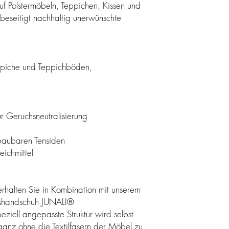
auf Polstermöbeln, Teppichen, Kissen und
 beseitigt nachhaltig unerwünschte
eppiche und Teppichböden,
ur Geruchsneutralisierung
bbaubaren Tensiden
eichmittel
rhalten Sie in Kombination mit unserem
ngshandschuh JUNALI®
ziell angepasste Struktur wird selbst
 ganz ohne die Textilfasern der Möbel zu