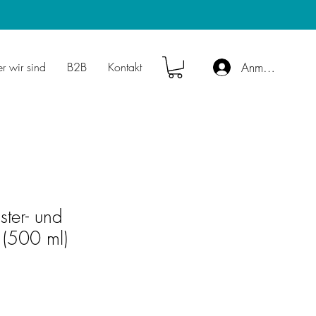
r wir sind
B2B
Kontakt
Anmelden
ter- und
r (500 ml)