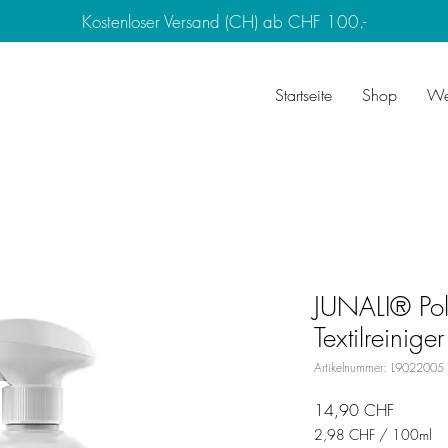
Kostenloser Versand (CH) ab CHF 100.-
Startseite
Shop
We
JUNALI® Pols
Textilreinige
Artikelnummer: L9022005
Preis
14,90 CHF
2,98 CHF
/
100ml